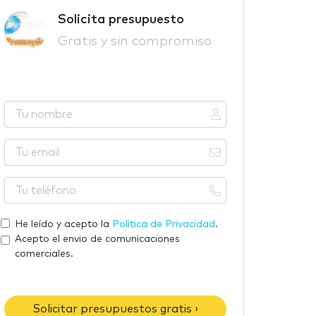
Solicita presupuesto
Gratis y sin compromiso
T
u
n
T
o
u
m
e
T
b
m
u
r
a
t
He leído y acepto la
Política de Privacidad
.
e
i
e
Acepto el envio de comunicaciones
l
l
comerciales.
é
f
o
Solicitar presupuestos gratis ›