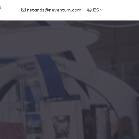
s
nstands@neventum.com
ES