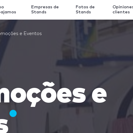
mo
Empresas de
Fotos de
Opinione
bajamos
Stands
Stands
clientes
omoções e Eventos
moções e
s