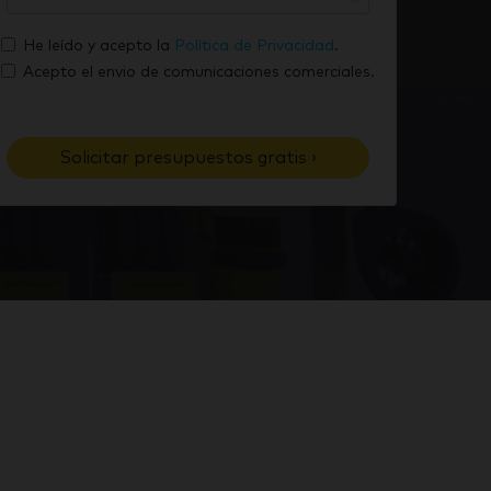
m
u
r
a
t
He leído y acepto la
Política de Privacidad
.
e
i
e
Acepto el envio de comunicaciones comerciales.
l
l
é
f
Solicitar presupuestos gratis ›
o
n
o