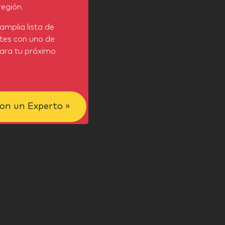
egión.
amplia lista de
tes con uno de
para tu próximo
on un Experto »