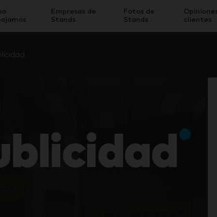
mo
Empresas de
Fotos de
Opinione
bajamos
Stands
Stands
clientes
licidad
ublicidad