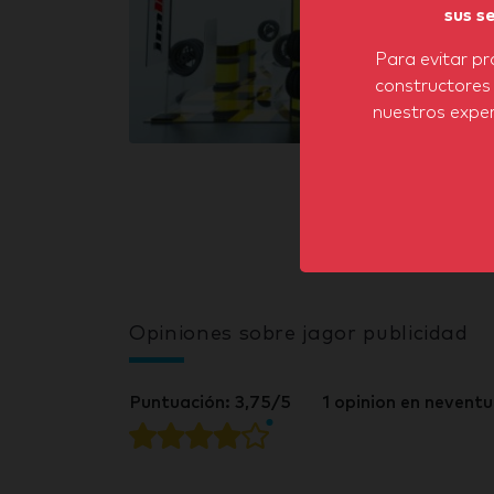
sus s
Para evitar pr
constructores
nuestros exper
Opiniones sobre jagor publicidad
Puntuación: 3,75/5
1 opinion en nevent