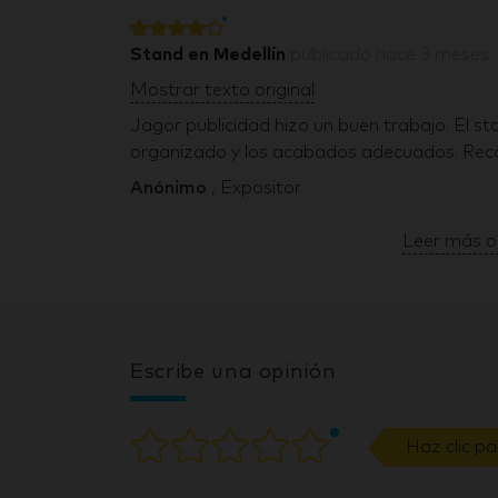
Stand en Medellín
publicado
hace 3 meses
Mostrar texto original
Jagor publicidad hizo un buen trabajo. El sta
organizado y los acabados adecuados. Reco
Anónimo
, Expositor
Leer más o
Escribe una opinión
Haz clic p