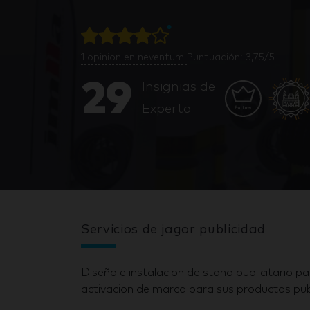
1
opinion en neventum
Puntuación: 3,75/5
29
Insignias de
Experto
Servicios de jagor publicidad
Diseño e instalacion de stand publicitario p
activacion de marca para sus productos publ