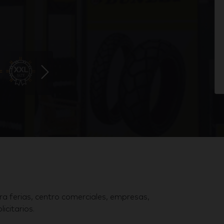
ara ferias, centro comerciales, empresas,
icitarios.