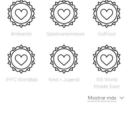
Ambiente
Spielwarenmesse
Gulfood
IFFC Worldlab
Kind + Jugend
ISS World
Middle East
Mostrar más