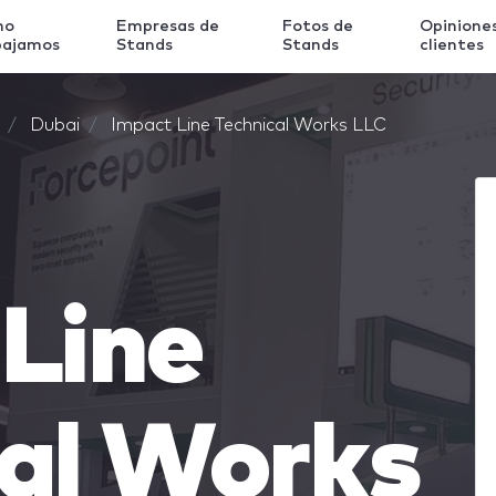
mo
Empresas de
Fotos de
Opinione
bajamos
Stands
Stands
clientes
Dubai
Impact Line Technical Works LLC
Line
cal Works