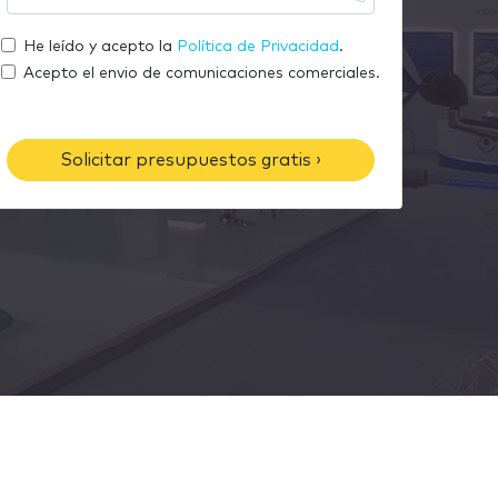
m
u
r
a
t
He leído y acepto la
Política de Privacidad
.
e
i
e
Acepto el envio de comunicaciones comerciales.
l
l
é
f
Solicitar presupuestos gratis ›
o
n
o