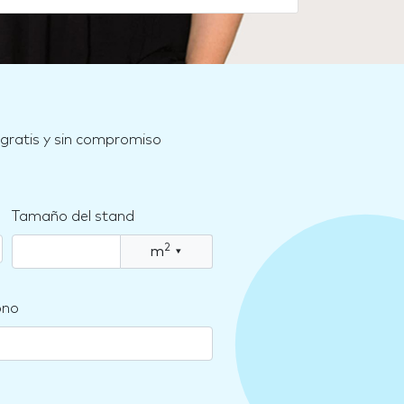
 gratis y sin compromiso
Tamaño del stand
2
m
▾
ono