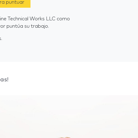
ara puntuar
 Line Technical Works LLC como
or puntúa su trabajo.
.
as!