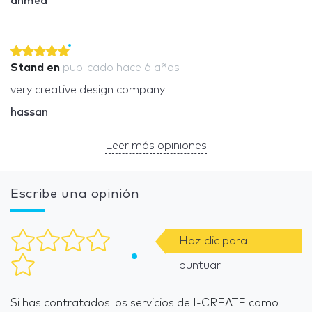
ahmed
Stand en
publicado
hace 6 años
very creative design company
hassan
Leer más opiniones
Escribe una opinión
Haz clic para
puntuar
Si has contratados los servicios de I-CREATE como