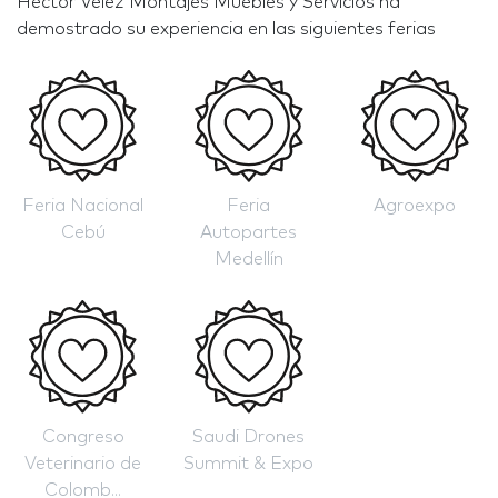
Héctor Vélez Montajes Muebles y Servicios ha
demostrado su experiencia en las siguientes ferias
Feria Nacional
Feria
Agroexpo
Cebú
Autopartes
Medellín
Congreso
Saudi Drones
Veterinario de
Summit & Expo
Colomb...