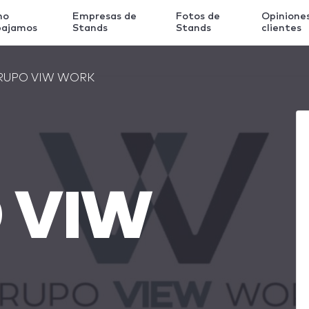
mo
Empresas de
Fotos de
Opinione
bajamos
Stands
Stands
clientes
RUPO VIW WORK
 VIW