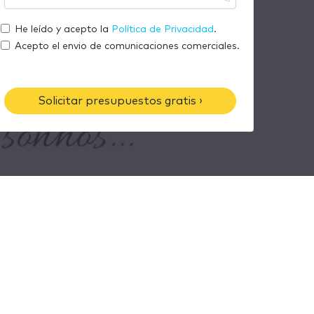
m
u
r
a
t
He leído y acepto la
Política de Privacidad
.
e
i
e
Acepto el envio de comunicaciones comerciales.
l
l
é
f
Solicitar presupuestos gratis ›
o
n
o