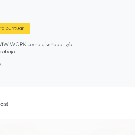
ara puntuar
PO VIW WORK como diseñador y/o
rabajo.
.
as!