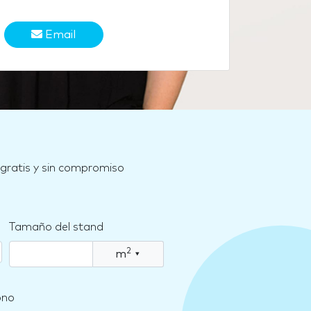
Email
 gratis y sin compromiso
Tamaño del stand
2
m
▾
ono