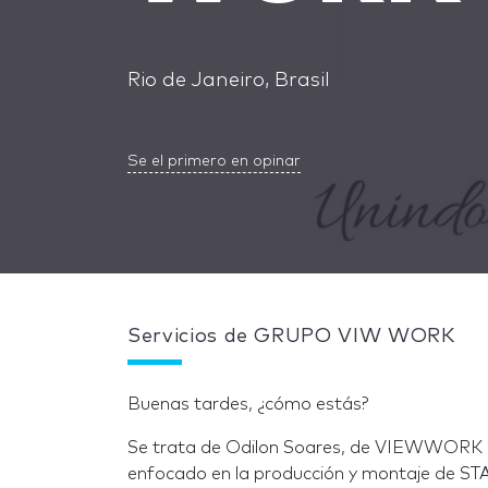
Rio de Janeiro, Brasil
Se el primero en opinar
Servicios de GRUPO VIW WORK
Buenas tardes, ¿cómo estás?
Se trata de Odilon Soares, de VIEWWORK 
enfocado en la producción y montaje de S