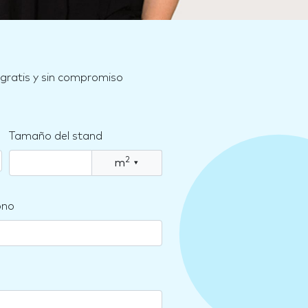
 gratis y sin compromiso
Tamaño del stand
2
m
▾
ono