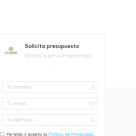
Solicita presupuesto
Gratis y sin compromiso
T
u
n
T
o
u
m
e
T
b
m
u
r
a
t
He leído y acepto la
Política de Privacidad
.
e