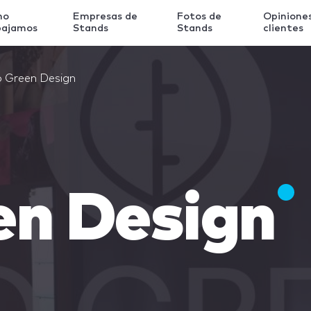
mo
Empresas de
Fotos de
Opinione
bajamos
Stands
Stands
clientes
 Green Design
en Design