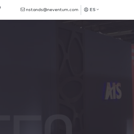
s
nstands@neventum.com
ES