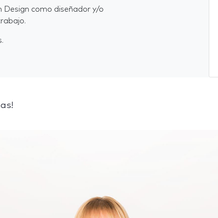
en Design como diseñador y/o
rabajo.
.
as!