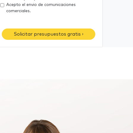
i
e
Acepto el envio de comunicaciones
l
l
comerciales.
é
f
o
Solicitar presupuestos gratis ›
n
o