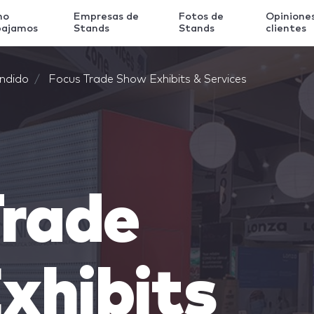
mo
Empresas de
Fotos de
Opinione
bajamos
Stands
Stands
clientes
ndido
Focus Trade Show Exhibits & Services
Trade
xhibits