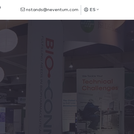
s
nstands@neventum.com
ES