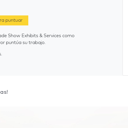
ara puntuar
rade Show Exhibits & Services como
or puntúa su trabajo.
.
as!