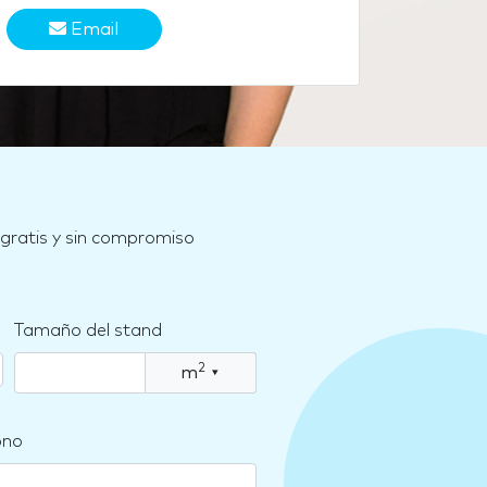
Email
 gratis y sin compromiso
Tamaño del stand
2
m
▾
ono