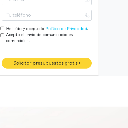
o
u
m
e
T
b
m
u
r
a
t
He leído y acepto la
Política de Privacidad
.
e
i
e
Acepto el envio de comunicaciones
l
l
comerciales.
é
f
o
Solicitar presupuestos gratis ›
n
o