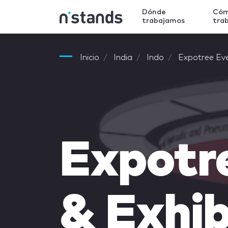
Dónde
Có
trabajamos
tra
Inicio
India
Indo
Expotree Even
Expotr
& Exhib