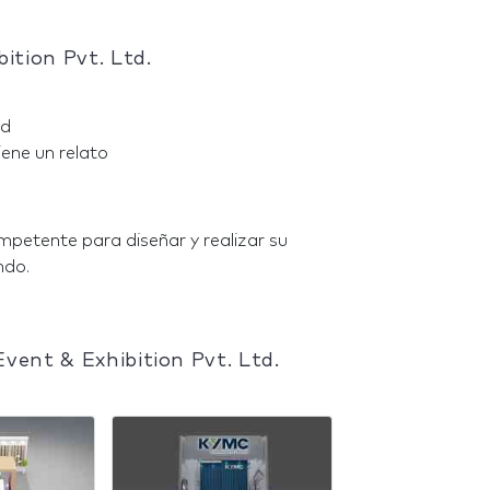
ition Pvt. Ltd.
td
iene un relato
mpetente para diseñar y realizar su
ndo.
vent & Exhibition Pvt. Ltd.