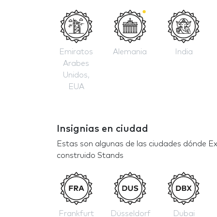
Emiratos
Alemania
India
Arabes
Unidos,
EUA
Insignias en ciudad
Estas son algunas de las ciudades dónde Exp
construido Stands
Frankfurt
Düsseldorf
Dubai