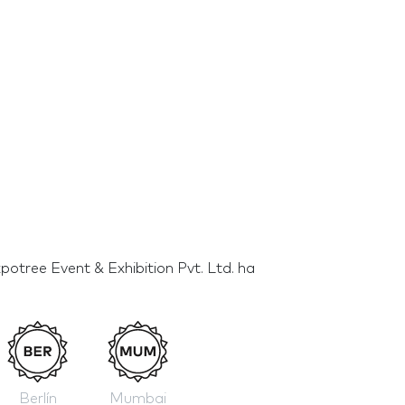
otree Event & Exhibition Pvt. Ltd. ha
Berlín
Mumbai