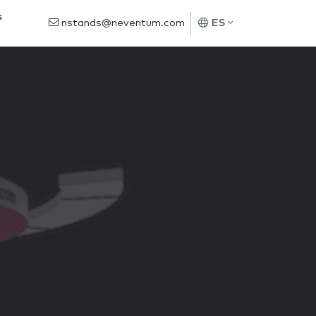
s
nstands@neventum.com
ES