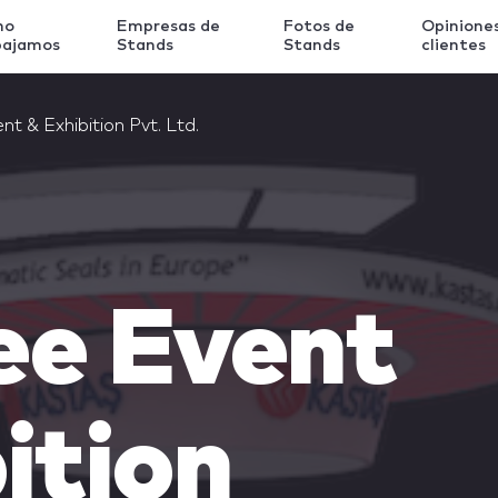
mo
Empresas de
Fotos de
Opinione
bajamos
Stands
Stands
clientes
t & Exhibition Pvt. Ltd.
ee Event
ition