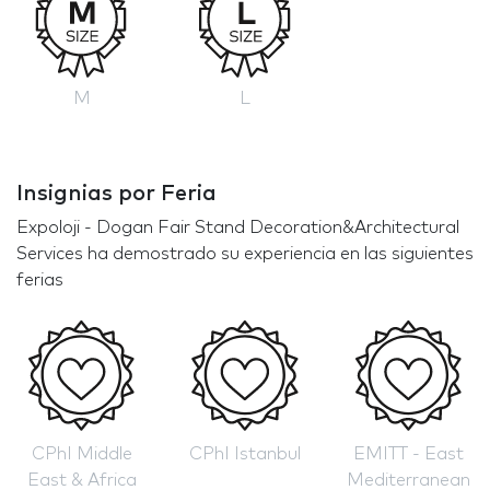
M
L
Insignias por Feria
Expoloji - Dogan Fair Stand Decoration&Architectural
Services ha demostrado su experiencia en las siguientes
ferias
CPhI Middle
CPhI Istanbul
EMITT - East
East & Africa
Mediterranean