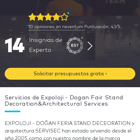
10
opiniones en neventum
Puntuación: 4,1/5
14
Insignias de
Experto
Solicitar presupuestos gratis ›
Servicios de Expoloji - Dogan Fair Stand
Decoration&Architectural Services
EXPOLOJI - DOĞAN FERIA STAND DECEORATION y
arquitectura SERVISEC han estado sirviendo desde el
año 2005 como con nuestro nombre de la marca