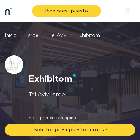
Pide presupuesto
Inicio
Israel
Tel Aviv
Exhibitom
Exhibitom
Tel Aviv, Israel
Se el primero en opinar
Solicitar presupuestos gratis ›