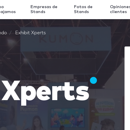
mo
Empresas de
Fotos de
Opinione
bajamos
Stands
Stands
clientes
ndo
Exhibit Xperts
 Xperts