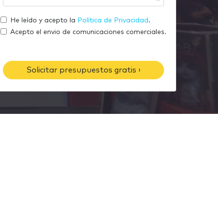
m
u
r
a
t
He leído y acepto la
Política de Privacidad
.
e
i
e
Acepto el envio de comunicaciones comerciales.
l
l
é
f
Solicitar presupuestos gratis ›
o
n
o