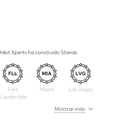
hibit Xperts ha construido Stands
Fort
Miami
Las Vegas
Lauderdale
Mostrar más