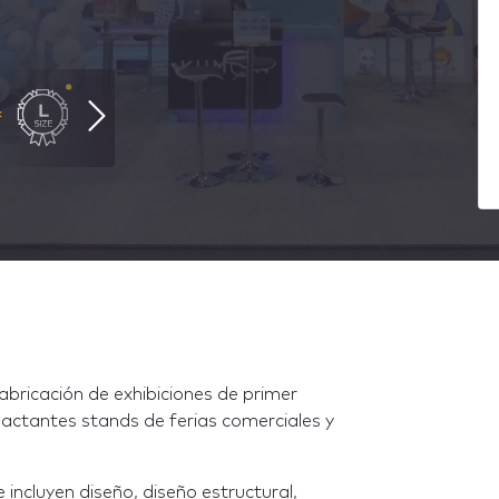
abricación de exhibiciones de primer
pactantes stands de ferias comerciales y
e incluyen diseño, diseño estructural,