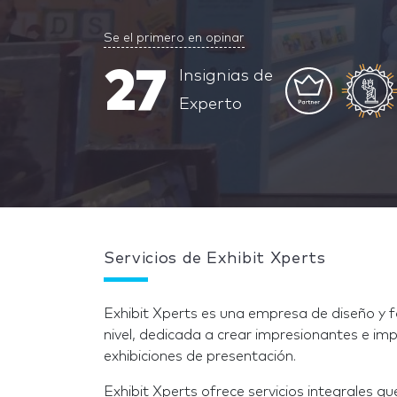
Se el primero en opinar
27
Insignias de
Experto
Servicios de Exhibit Xperts
Exhibit Xperts es una empresa de diseño y f
nivel, dedicada a crear impresionantes e im
exhibiciones de presentación.
Exhibit Xperts ofrece servicios integrales qu