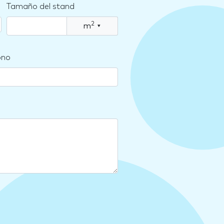
Tamaño del stand
2
m
▾
ono