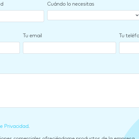
nd
Cuándo lo necesitas
Tu email
Tu teléf
de Privacidad
.
ciones comerciales ofreciéndome productos de la empresa.