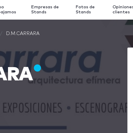
mo
Empresas de
Fotos de
Opinione
bajamos
Stands
Stands
clientes
D.M.CARRARA
ARA