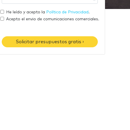
m
u
r
a
t
He leído y acepto la
Política de Privacidad
.
e
i
e
Acepto el envio de comunicaciones comerciales.
l
l
é
f
Solicitar presupuestos gratis ›
o
n
o