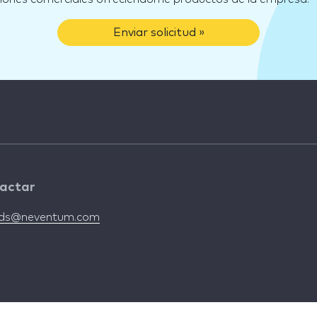
Enviar solicitud »
actar
nds@neventum.com