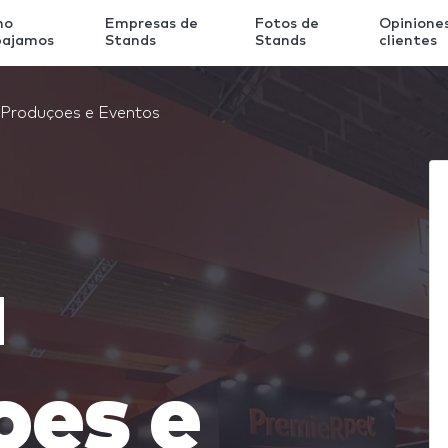
mo
Empresas de
Fotos de
Opinione
bajamos
Stands
Stands
clientes
 Produçoes e Eventos
á
oes e