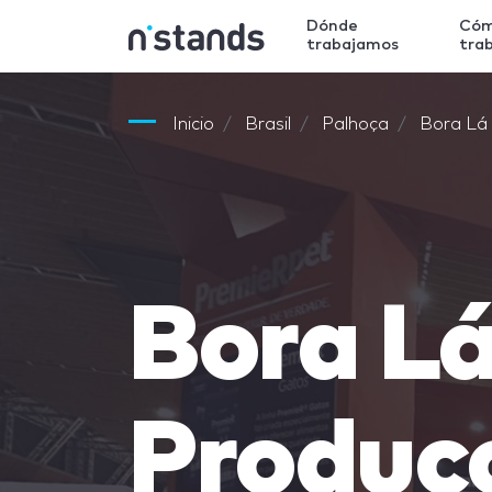
Dónde
Có
trabajamos
tra
Inicio
Brasil
Palhoça
Bora Lá
Bora L
Produç