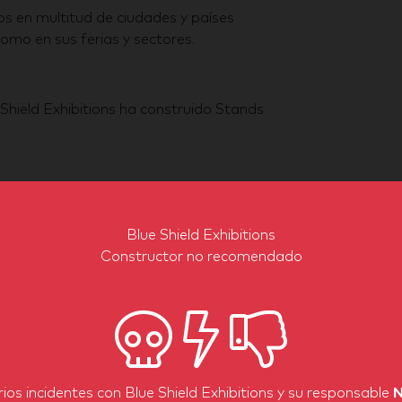
s en multitud de ciudades y países
omo en sus ferias y sectores.
Shield Exhibitions ha construido Stands
Blue Shield Exhibitions
Constructor no recomendado
e Shield Exhibitions ha construido
ios incidentes con Blue Shield Exhibitions y su responsable