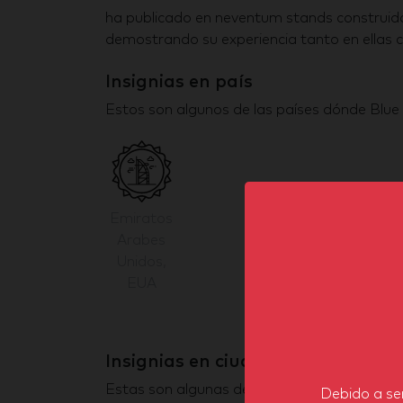
ha publicado en neventum stands construido
demostrando su experiencia tanto en ellas c
Insignias en país
Estos son algunos de las países dónde Blue 
Emiratos
Arabes
Unidos,
EUA
Insignias en ciudad
Estas son algunas de las ciudades dónde Blu
Debido a ser