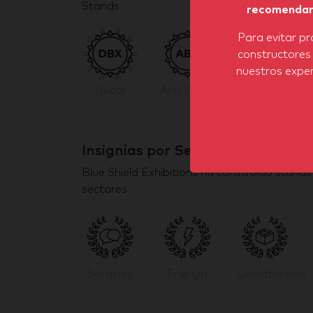
Stands
recomendar 
Para evitar pr
constructores
nuestros exper
Dubai
Abu Dhabi
Insignias por Sector
Blue Shield Exhibitions ha construido stand
sectores
Servicios
Energía
Construcción