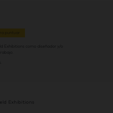
ara puntuar
eld Exhibitions como diseñador y/o
rabajo.
.
eld Exhibitions