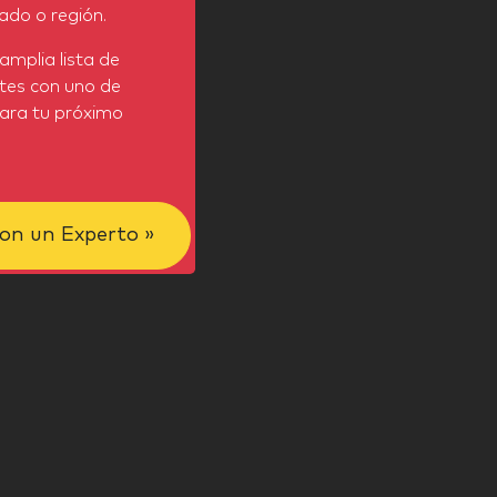
do o región.
amplia lista de
tes con uno de
para tu próximo
on un Experto »