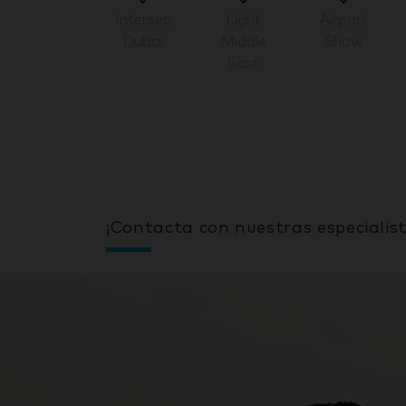
Intersec
Light
Airport
Dubai
Middle
Show
East
¡Contacta con nuestras especialist