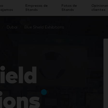
mo
Empresas de
Fotos de
Opinione
bajamos
Stands
Stands
clientes
Dubai
Blue Shield Exhibitions
ield
ions