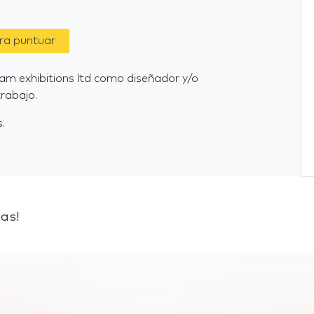
ara puntuar
ham exhibitions ltd como diseñador y/o
rabajo.
.
as!