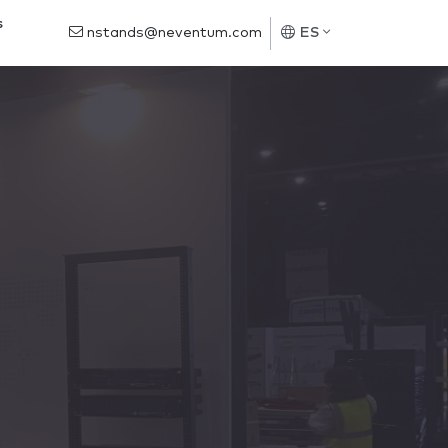
s
nstands@neventum.com
ES