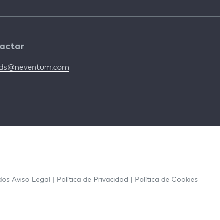
actar
nds@neventum.com
ados
Aviso Legal
|
Política de Privacidad
|
Política de Cookies