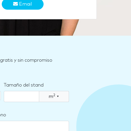
Email
 gratis y sin compromiso
Tamaño del stand
2
m
▾
ono