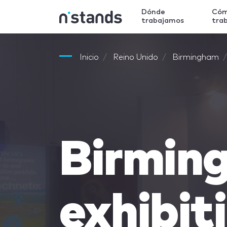
Dónde
Có
trabajamos
tra
Inicio
Reino Unido
Birmingham
Birmin
exhibit