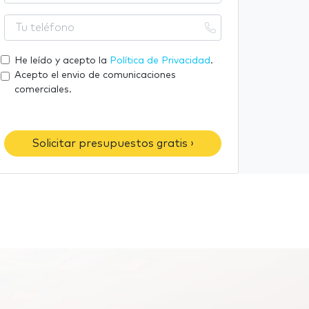
u
m
e
T
b
m
u
r
a
t
He leído y acepto la
Política de Privacidad
.
e
i
e
Acepto el envio de comunicaciones
l
l
comerciales.
é
f
o
Solicitar presupuestos gratis ›
n
o