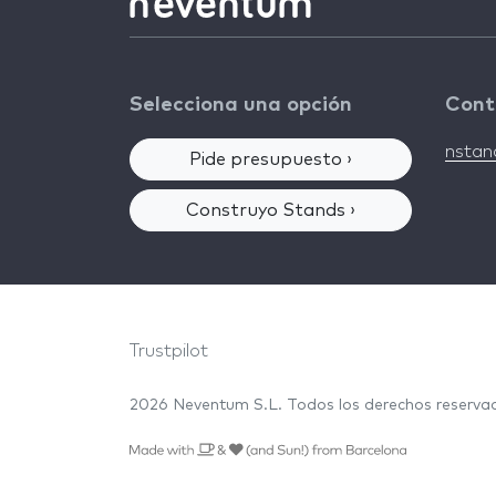
Selecciona una opción
Cont
nsta
Pide presupuesto ›
Construyo Stands ›
Trustpilot
2026 Neventum S.L. Todos los derechos reserv