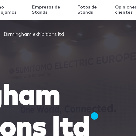
mo
Empresas de
Fotos de
Opinione
bajamos
Stands
Stands
clientes
Birmingham exhibitions ltd
gham
ions ltd