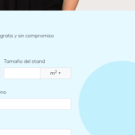
 gratis y sin compromiso
Tamaño del stand
2
m
▾
ono