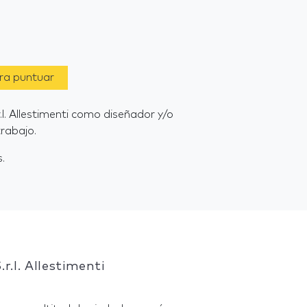
ara puntuar
r.l. Allestimenti como diseñador y/o
rabajo.
.
r.l. Allestimenti