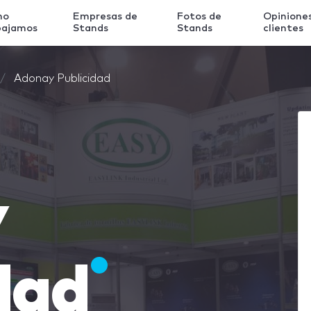
mo
Empresas de
Fotos de
Opinione
bajamos
Stands
Stands
clientes
Adonay Publicidad
y
dad