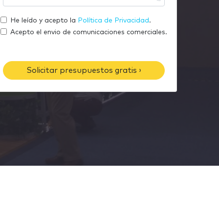
m
u
r
a
t
He leído y acepto la
Política de Privacidad
.
e
i
e
Acepto el envio de comunicaciones comerciales.
l
l
é
f
Solicitar presupuestos gratis ›
o
n
o