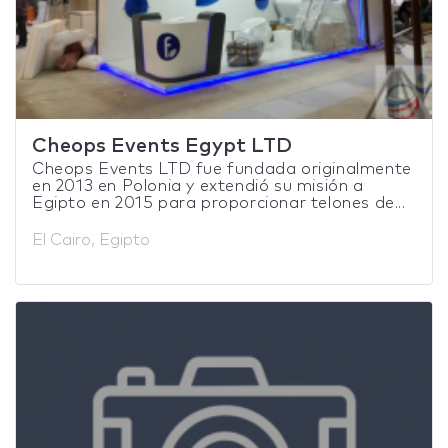
Cheops Events Egypt LTD
Cheops Events LTD fue fundada originalmente
en 2013 en Polonia y extendió su misión a
Egipto en 2015 para proporcionar telones de...
El Cairo, Egipto