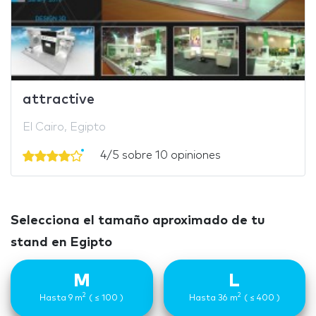
attractive
El Cairo, Egipto
4/5 sobre 10 opiniones
Selecciona el tamaño aproximado de tu
stand en Egipto
M
L
2
2
Hasta 9 m
( ≤ 100 )
Hasta 36 m
( ≤ 400 )