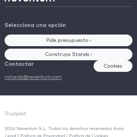
Selecciona una opción
Pide presupuesto ›
Construyo Stands ›
Contactar
Cookies
nstands@neventum.com
Trustpilot
2026 Neventum S.L. Todos los derechos reservados
Aviso
Legal
|
Política de Privacidad
|
Política de Cookies