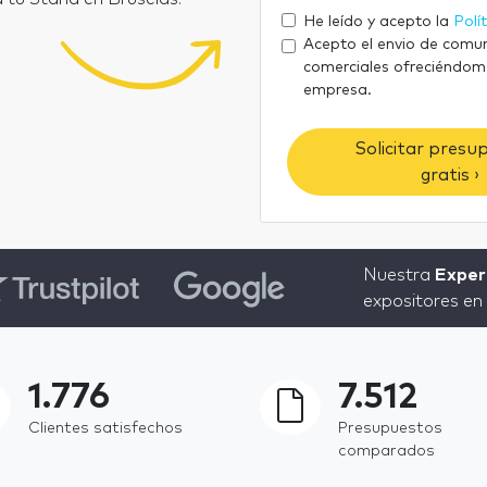
He leído y acepto la
Polí
Acepto el envio de comu
comerciales ofreciéndom
empresa.
Solicitar presu
gratis ›
Nuestra
Exper
expositores en 
1.776
7.512
Clientes satisfechos
Presupuestos
comparados