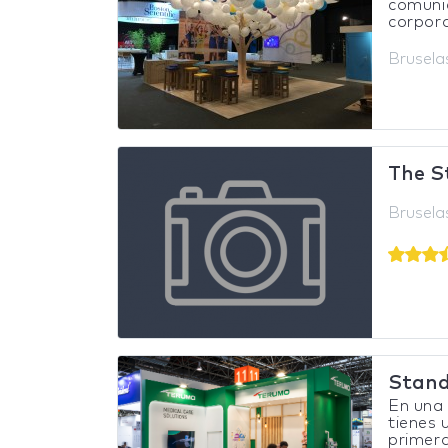
comuni
corpora
Brusela
The S
Brusela
Stan
En una 
tienes
primera