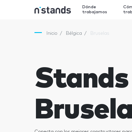
Dónde
Có
trabajamos
tra
Inicio
Bélgica
Bruselas
Stands
Brusel
Conecta con los mejores constructores para