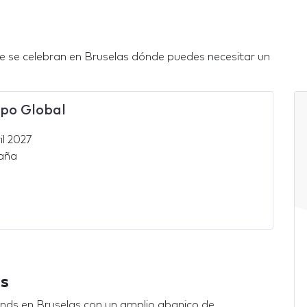
ue se celebran en Bruselas dónde puedes necesitar un
po Global
il 2027
aña
as
ds en Bruselas con un amplio abanico de