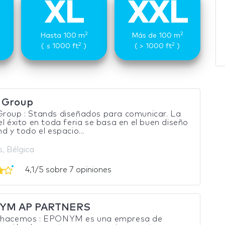
XL
XXL
2
2
Hasta 100 m
Más de 100 m
2
2
( ≤ 1000 ft
)
( > 1000 ft
)
 Group
Group : Stands diseñados para comunicar. La
el éxito en toda feria se basa en el buen diseño
nd y todo el espacio...
s, Bélgica
4,1/5 sobre 7 opiniones
YM AP PARTNERS
 hacemos : EPONYM es una empresa de