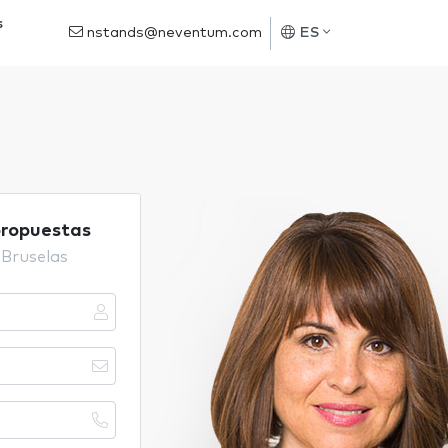
s
nstands@neventum.com
ES
propuestas
 Bruselas