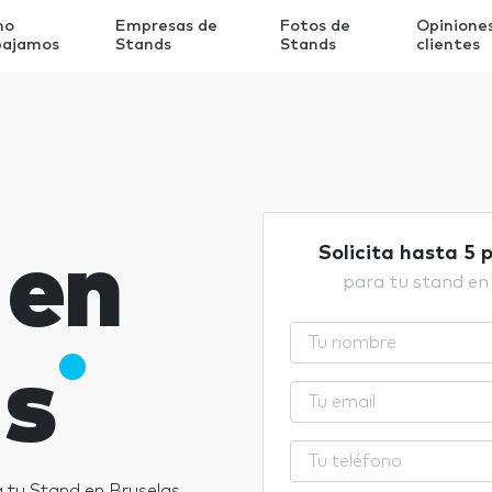
mo
Empresas de
Fotos de
Opinione
bajamos
Stands
Stands
clientes
 en
Solicita hasta 5 
para tu stand en
as
 tu Stand en Bruselas.