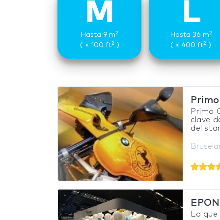
M
L
2
2
Hasta 9 m
Hasta 36 m
2
2
( ≤ 100 ft
)
( ≤ 400 ft
)
Primo
Primo 
clave d
del sta
Brusela
EPON
Lo que