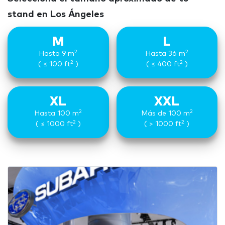
stand en Los Ángeles
M
L
2
2
Hasta 9 m
Hasta 36 m
2
2
( ≤ 100 ft
)
( ≤ 400 ft
)
XL
XXL
2
2
Hasta 100 m
Más de 100 m
2
2
( ≤ 1000 ft
)
( > 1000 ft
)