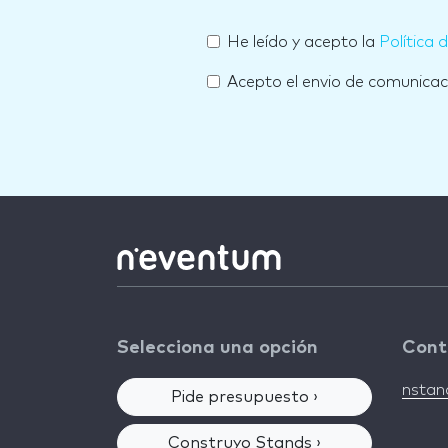
He leído y acepto la
Política 
Acepto el envio de comunica
Selecciona una opción
Cont
nsta
Pide presupuesto ›
Construyo Stands ›