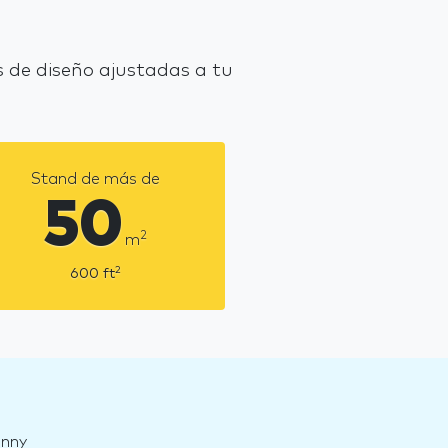
 de diseño ajustadas a tu
Stand de más de
50
2
m
2
600
ft
enny