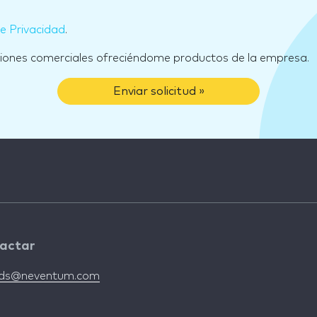
de Privacidad
.
ciones comerciales ofreciéndome productos de la empresa.
Enviar solicitud »
actar
nds@neventum.com