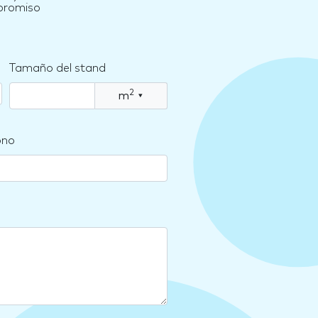
mpromiso
Tamaño del stand
2
m
▾
ono