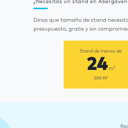
¿Necesitas un stand en Abergaven
Dinos que tamaño de stand necesita
presupuesto, gratis y sin compromis
Stand de menos de
24
2
m
2
200
ft
Rec