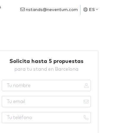
s
nstands@neventum.com
ES
Solicita hasta 5 propuestas
para tu stand en Barcelona